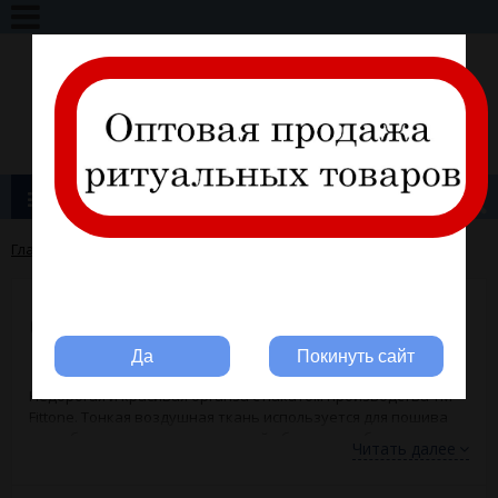
+7 (495) 317-11-28
info@ritline.ru
Вход
Регистрация
Каталог товаров
Главная
→
FITTONE
→
Ткани
→
Органза
Вы ритуальная компания?
Органза
Да
Покинуть сайт
Недорогая и красивая органза с накатом производства ТМ
Fittone. Тонкая воздушная ткань используется для пошива
погребальных товаров: внешней обшивки гроба, накидок,
Читать далее
покрывал, церковного текстиля, женской одежды.
Ассортимент включает модели различных цветов и