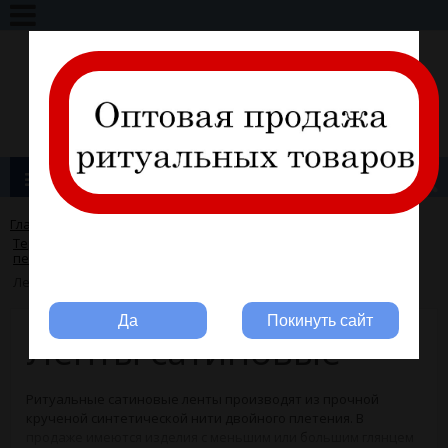
+7 (495) 317-11-28
info@ritline.ru
Вход
Регистрация
Каталог товаров
Главная
→
ПРИНАДЛЕЖНОСТИ
→
Термопринтеры, ленты сатиновые, риббоны, таблички для
печати
→
Вы ритуальная компания?
Ленты сатиновые
Да
Покинуть сайт
Ленты сатиновые
Ритуальные сатиновые ленты производят из прочной
крученой синтетической нити двойного плетения. В
продаже имеются изделия с меньшим или большим глянцем