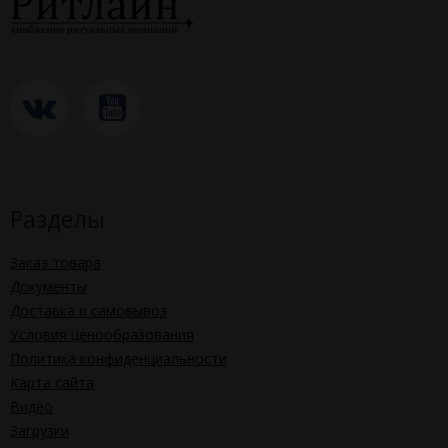
вариантами по:
• плотности (от 105 до 180 г/м2),
• цветовой палитре (до 15 вариантов),
• оформлению (рисунок, фактура) полотна,
неоспоримы, потому что в полной мере отвечают запросам
заказчиков. Эти пункты привлекают клиентов в первую
очередь.
Разделы
Заказ товара
Документы
Доставка и самовывоз
Условия ценообразования
Политика конфиденциальности
Карта сайта
Видео
Загрузки