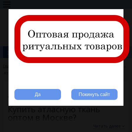
+7 (495) 317-11-28
info@ritline.ru
Вход
Регистрация
Каталог товаров
Главная
→
Для производителей швейной продукции
→
Ткани
→
Атлас
Вы ритуальная компания?
Атлас
Да
Покинуть сайт
Купить атласную ткань
оптом в Москве?
Читать далее
ООО Ритлайн – ведущий поставщик материалов для